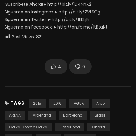
¡Suscríbete Ahora!►http://bit.ly/1D4NnX2
Sigueme en Instagram ►http://bit.ly/ZVtSCg
Sigueme en Twitter ►http://bit.ly/1EKLjFr
Sigueme en Facebook ►http://on.fb.me/1tRtaNt
Post Views:
821
4
0
TAGS
2015
2016
AGUA
Arbol
ARENA
Argentina
Barcelona
Brasil
Caixa Cosmo Caixa
Catalunya
Chorra