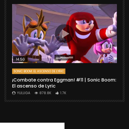
14:50
SONIC BOOM: EL ASCENSO DE LYRIC
D
¡Combate contra Eggman! #11 | Sonic Boom:
C
El ascenso de Lyric
r
X
YULUGA
878.8K
1.7K