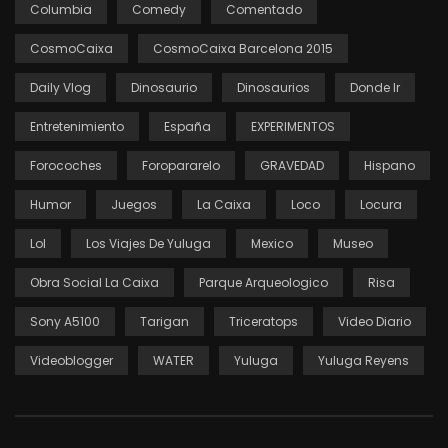
Columbia
Comedy
Comentado
CosmoCaixa
CosmoCaixa Barcelona 2015
Daily Vlog
Dinosaurio
Dinosaurios
Donde Ir
Entretenimiento
España
EXPERIMENTOS
Forocoches
Foropararelo
GRAVEDAD
Hispano
Humor
Juegos
La Caixa
Loco
Locura
Lol
Los Viajes De Yuluga
Mexico
Museo
Obra Social La Caixa
Parque Arqueologico
Risa
Sony A5100
Tarigan
Triceratops
Video Diario
Videoblogger
WATER
Yuluga
Yuluga Reyens