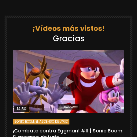
¡Vídeos más vistos!
Gracias
14:50
SONIC BOOM: EL ASCENSO DE LYRIC
D
¡Combate contra Eggman! #11 | Sonic Boom:
C