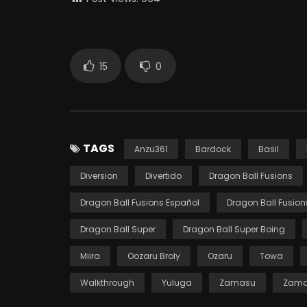
15
0
TAGS
Anzu361
Bardock
Basil
Diversion
Divertido
Dragon Ball Fusions
Dragon Ball Fusions Español
Dragon Ball Fusio
Dragon Ball Super
Dragon Ball Super Boing
Miira
Oozaru Broly
Ozaru
Towa
Walkthrough
Yuluga
Zamasu
Zama