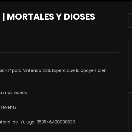
| MORTALES Y DIOSES
usions” para Nintendo 3DS. Espero que la apoyéis bien
a más videos.
_reyens/
atorio-de-Yuluga-353546428098530