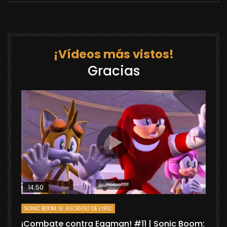
¡Vídeos más vistos!
Gracias
14:50
SONIC BOOM: EL ASCENSO DE LYRIC
D
¡Combate contra Eggman! #11 | Sonic Boom:
C