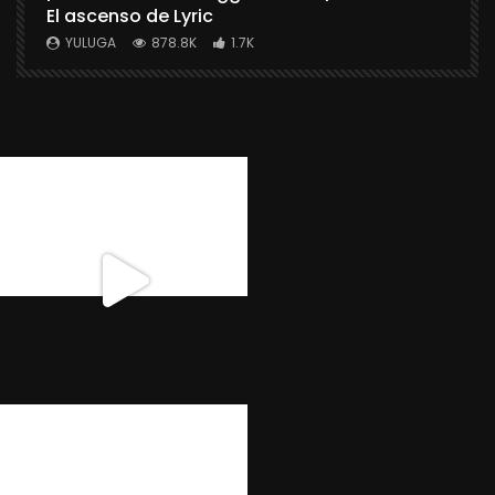
El ascenso de Lyric
r
X
YULUGA
878.8K
1.7K