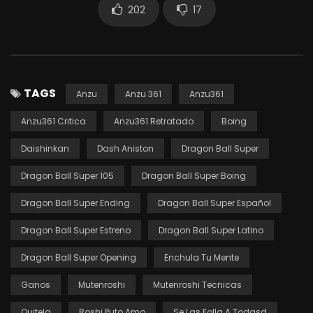
202
17
TAGS
Anzu
Anzu 361
Anzu361
Anzu361 Critica
Anzu361 Retratado
Boing
Daishinkan
Dash Aniston
Dragon Ball Super
Dragon Ball Super 105
Dragon Ball Super Boing
Dragon Ball Super Ending
Dragon Ball Super Español
Dragon Ball Super Estreno
Dragon Ball Super Latino
Dragon Ball Super Opening
Enchula Tu Mente
Ganos
Mutenroshi
Mutenroshi Tecnicas
Quitela
Roshi Puto Amo
Se Las Folla A Todasd