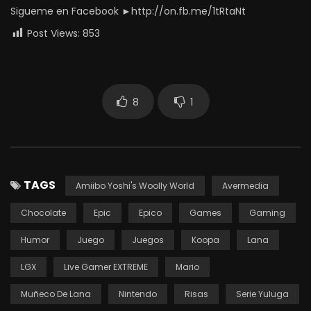
Sigueme en Facebook ►http://on.fb.me/1tRtaNt
Post Views:
853
8
1
TAGS
Amiibo Yoshi's Woolly World
Avermedia
Chocolate
Epic
Epico
Games
Gaming
Humor
Juego
Juegos
Koopa
Lana
LGX
Live Gamer EXTREME
Mario
Muñeco De Lana
Nintendo
Risas
Serie Yuluga