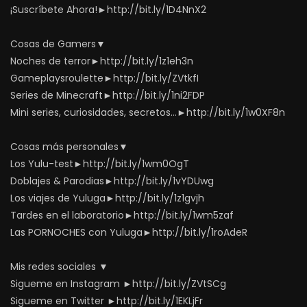
¡Suscríbete Ahora!►http://bit.ly/1D4NnX2
Cosas de Gamers▼
Noches de terror►http://bit.ly/1z1eh3n
Gameplaysroulette►http://bit.ly/ZVtkfI
Series de Minecraft►http://bit.ly/1ni2FDP
Mini series, curiosidades, secretos…►http://bit.ly/1w0XF8n
Cosas más personales▼
Los Yulu-test►http://bit.ly/1wm0OgT
Doblajes & Parodias►http://bit.ly/1vYDUwg
Los viajes de Yuluga►http://bit.ly/1z1gvjh
Tardes en el laboratorio►http://bit.ly/1wm5zaf
Las PORNOCHES con Yuluga►http://bit.ly/1roAdeR
Mis redes sociales ▼
Sigueme en Instagram ►http://bit.ly/ZVtSCg
Sigueme en Twitter ►http://bit.ly/1EKLjFr