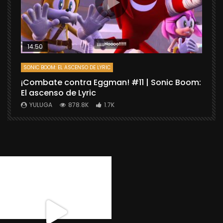
14:50
SONIC BOOM: EL ASCENSO DE LYRIC
D
¡Combate contra Eggman! #11 | Sonic Boom:
C
El ascenso de Lyric
r
X
YULUGA
878.8K
1.7K