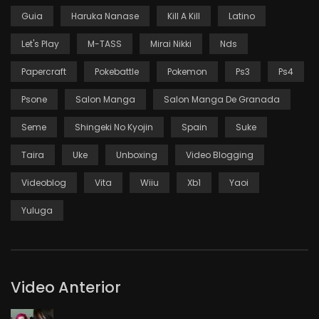
Guia
Haruka Nanase
Kill A Kill
Latino
Let's Play
M-TASS
Mirai Nikki
Nds
Papercraft
Pokebattle
Pokemon
Ps3
Ps4
Psone
Salon Manga
Salon Manga De Granada
Seme
Shingeki No Kyojin
Spain
Suke
Taira
Uke
Unboxing
Video Blogging
Videoblog
Vita
Wiiu
Xb1
Yaoi
Yuluga
Video Anterior