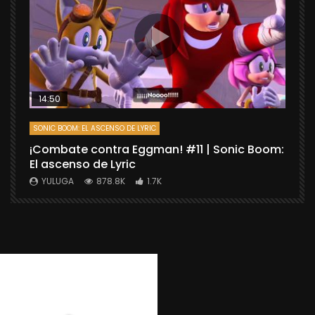
14:50
SONIC BOOM: EL ASCENSO DE LYRIC
D
¡Combate contra Eggman! #11 | Sonic Boom:
C
El ascenso de Lyric
r
X
YULUGA
878.8K
1.7K