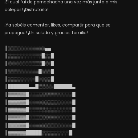
¡El cual fui de pornochacha una vez más junto a mis
colegas! ¡Disfrutarlo!
¡Ya sabéis comentar, likes, compartir para que se
propague! ¡Un saludo y gracias familia!
║░░░░░░░░░░░░▄▄
║░░░░░░░░░░░█░░█
║░░░░░░░░░░░█░░█
║░░░░░░░░░░█░░░█
║░░░░░░░░░█░░░░█
║███████▄▄█░░░░░██████▄
║▓▓▓▓▓▓█░░░░░░░░░░░░░░█
║▓▓▓▓▓▓█░░░░░░░░░░░░░░█
║▓▓▓▓▓▓█░░░░░░░░░░░░░░█
║▓▓▓▓▓▓█░░░░░░░░░░░░░░█
║▓▓▓▓▓▓█░░░░░░░░░░░░░░█
║▓▓▓▓▓▓█████░░░░░░░░░█