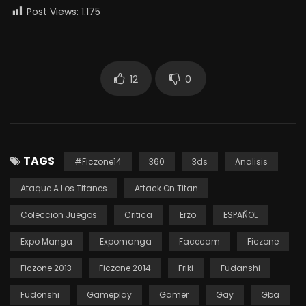
Post Views:
1.175
12
0
TAGS
#Ficzone14
360
3ds
Analisis
Ataque A Los Titanes
Attack On Titan
Coleccion Juegos
Critica
Erzo
ESPAÑOL
Expo Manga
Expomanga
Facecam
Ficzone
Ficzone 2013
Ficzone 2014
Friki
Fudanshi
Fudonshi
Gameplay
Gamer
Gay
Gba