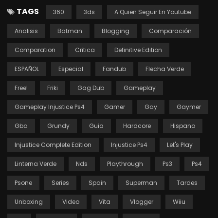
TAGS
360
3ds
A Quien Seguir En Youtube
Analisis
Batman
Blogging
Comparación
Comparation
Critica
Definitive Edition
ESPAÑOL
Especial
Fandub
Flecha Verde
Free!
Friki
Gag Dub
Gameplay
Gameplay Injustice Ps4
Gamer
Gay
Gaymer
Gba
Grundy
Guia
Hardcore
Hispano
Injustice Complete Edition
Injustice Ps4
Let's Play
Linterna Verde
Nds
Playthrough
Ps3
Ps4
Psone
Series
Spain
Superman
Tardes
Unboxing
Video
Vita
Vlogger
Wiiu