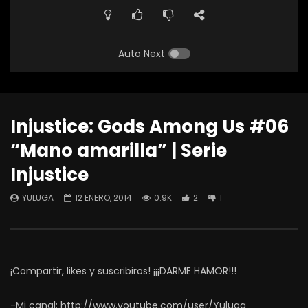
Auto Next
Injustice: Gods Among Us #06
“Mano amarilla” | Serie
Injustice
YULUGA
12 ENERO, 2014
0.9K
2
1
¡Compartir, likes y suscribiros! ¡¡¡DARME HAMOR!!!
-Mi canal: http://www.youtube.com/user/Yuluga