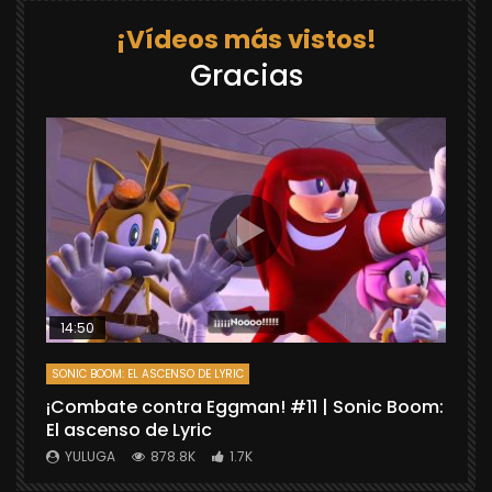
¡Vídeos más vistos!
Gracias
14:50
SONIC BOOM: EL ASCENSO DE LYRIC
D
¡Combate contra Eggman! #11 | Sonic Boom:
C
El ascenso de Lyric
r
X
YULUGA
878.8K
1.7K