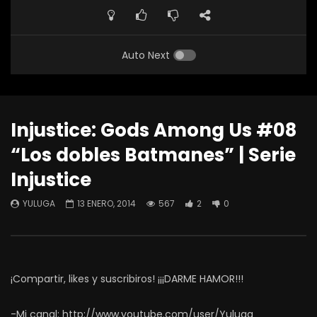
Auto Next
Injustice: Gods Among Us #08
“Los dobles Batmanes” | Serie
Injustice
YULUGA
13 ENERO, 2014
567
2
0
¡Compartir, likes y suscribiros! ¡¡¡DARME HAMOR!!!
-Mi canal: http://www.youtube.com/user/Yuluga