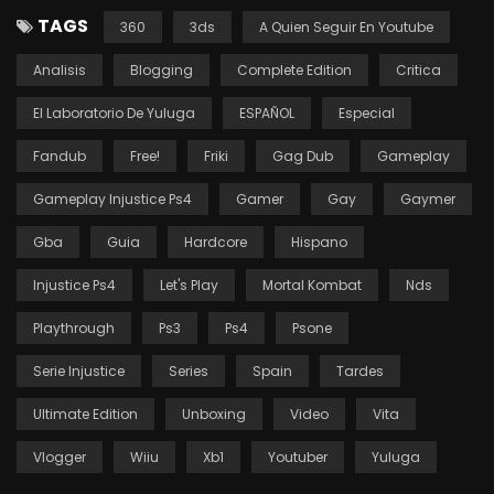
TAGS
360
3ds
A Quien Seguir En Youtube
Analisis
Blogging
Complete Edition
Critica
El Laboratorio De Yuluga
ESPAÑOL
Especial
Fandub
Free!
Friki
Gag Dub
Gameplay
Gameplay Injustice Ps4
Gamer
Gay
Gaymer
Gba
Guia
Hardcore
Hispano
Injustice Ps4
Let's Play
Mortal Kombat
Nds
Playthrough
Ps3
Ps4
Psone
Serie Injustice
Series
Spain
Tardes
Ultimate Edition
Unboxing
Video
Vita
Vlogger
Wiiu
Xb1
Youtuber
Yuluga