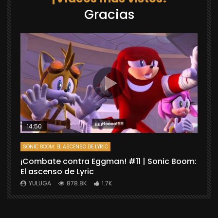
Gracias
14:50
SONIC BOOM: EL ASCENSO DE LYRIC
D
¡Combate contra Eggman! #11 | Sonic Boom:
C
El ascenso de Lyric
r
X
YULUGA
878.8K
1.7K