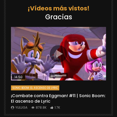
¡Vídeos más vistos!
Gracias
14:50
SONIC BOOM: EL ASCENSO DE LYRIC
D
¡Combate contra Eggman! #11 | Sonic Boom:
C
El ascenso de Lyric
r
X
YULUGA
878.8K
1.7K