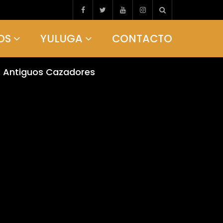
OS
YULUGA
CONTACTO
e: Antiguos Cazadores