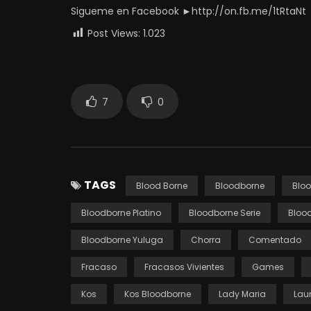
Sigueme en Facebook ►http://on.fb.me/1tRtaNt
Post Views:
1.023
7
0
TAGS
Blood Borne
Bloodborne
Blo
Bloodborne Platino
Bloodborne Serie
Blood
Bloodborne Yuluga
Chorra
Comentado
Fracaso
Fracasos Vivientes
Games
Kos
Kos Bloodborne
Lady Maria
Lau