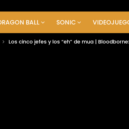
DRAGON BALL
SONIC
VIDEOJUEG
Los cinco jefes y los “eh” de mua | Bloodborn