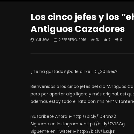
Los cinco jefes y los 
Antiguos Cazadores
YULUGA
2 FEBRERO, 2016
1K
7
0
¿Te ha gustado? ¡Darle a like! ;D ¿30 likes?
Bienvenidos a los cinco jefes del dlc “Antiguos Ca
pero por aportar algo ligero y más original, así 
además estoy todo el rato con mis “eh” y tontería
¡Suscríbete Ahora!►http://bit.ly/1D4NnX2
Sigueme en Instagram ►http://bit.ly/ZVtSCg
Sigueme en Twitter ►http://bit.ly/1EKLjFr