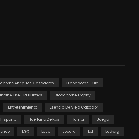
odborne Antiguos Cazadores
Bloodborne Guia
borne The Old Hunters
Bloodborne Trophy
Entretenimiento
Esencia De Viejo Cazador
Hispano
Huérfano De Kos
Humor
Juego
rence
LGX
Loco
Locura
Lol
Ludwig