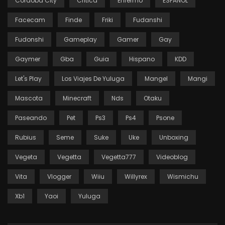
Cordoba City
Critica
Enfermo
ESPAÑOL
Facecam
Finde
Friki
Fudanshi
Fudonshi
Gameplay
Gamer
Gay
Gaymer
Gba
Guia
Hispano
KDD
Let's Play
Los Viajes De Yuluga
Mangel
Mangi
Mascota
Minecraft
Nds
Otaku
Paseando
Pet
Ps3
Ps4
Psone
Rubius
Seme
Suke
Uke
Unboxing
Vegeta
Vegetta
Vegetta777
Videoblog
Vita
Vlogger
Wiiu
Willyrex
Wismichu
Xb1
Yaoi
Yuluga