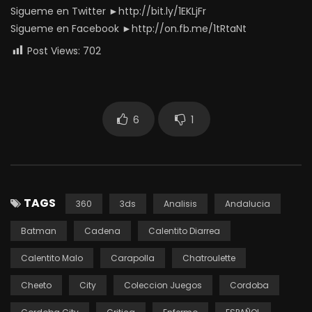
Sigueme en Twitter ►http://bit.ly/1EKLjFr
Sigueme en Facebook ►http://on.fb.me/1tRtaNt
Post Views:
702
6
1
TAGS
360
3ds
Analisis
Andalucia
Batman
Cadena
Calentito Diarrea
Calentito Malo
Carapolla
Chatroulette
Cheeto
City
Coleccion Juegos
Cordoba