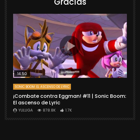
Gracias
14:50
SONIC BOOM: EL ASCENSO DE LYRIC
D
¡Combate contra Eggman! #11 | Sonic Boom:
C
El ascenso de Lyric
r
X
YULUGA
878.8K
1.7K