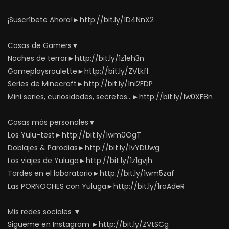
¡Suscríbete Ahora!►http://bit.ly/1D4NnX2
Cosas de Gamers▼
Noches de terror►http://bit.ly/1z1eh3n
Gameplaysroulette►http://bit.ly/ZVtkfI
Series de Minecraft►http://bit.ly/1ni2FDP
Mini series, curiosidades, secretos…►http://bit.ly/1w0XF8n
Cosas más personales▼
Los Yulu-test►http://bit.ly/1wm0OgT
Doblajes & Parodias►http://bit.ly/1vYDUwg
Los viajes de Yuluga►http://bit.ly/1z1gvjh
Tardes en el laboratorio►http://bit.ly/1wm5zaf
Las PORNOCHES con Yuluga►http://bit.ly/1roAdeR
Mis redes sociales ▼
Sigueme en Instagram ►http://bit.ly/ZVtSCg