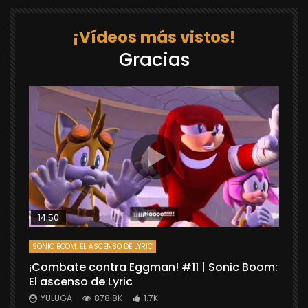
¡Vídeos más vistos!
Gracias
14:50
SONIC BOOM: EL ASCENSO DE LYRIC
D
¡Combate contra Eggman! #11 | Sonic Boom:
C
El ascenso de Lyric
r
X
YULUGA
878.8K
1.7K