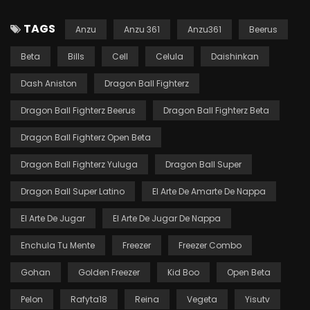
TAGS
Anzu
Anzu 361
Anzu361
Beerus
Beta
Bills
Cell
Celula
Daishinkan
Dash Aniston
Dragon Ball Fighterz
Dragon Ball Fighterz Beerus
Dragon Ball Fighterz Beta
Dragon Ball Fighterz Open Beta
Dragon Ball Fighterz Yuluga
Dragon Ball Super
Dragon Ball Super Latino
El Arte De Amarte De Nappa
El Arte De Jugar
El Arte De Jugar De Nappa
Enchula Tu Mente
Freezer
Freezer Combo
Gohan
Golden Freezer
Kid Boo
Open Beta
Pelon
Rafyta18
Reina
Vegeta
Yisutv