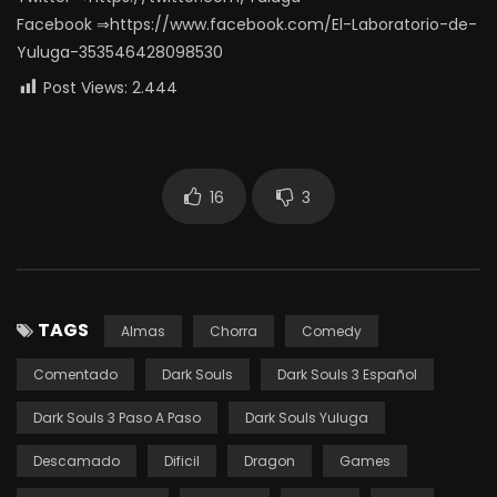
Facebook ⇒https://www.facebook.com/El-Laboratorio-de-
Yuluga-353546428098530
Post Views:
2.444
16
3
TAGS
Almas
Chorra
Comedy
Comentado
Dark Souls
Dark Souls 3 Español
Dark Souls 3 Paso A Paso
Dark Souls Yuluga
Descamado
Dificil
Dragon
Games