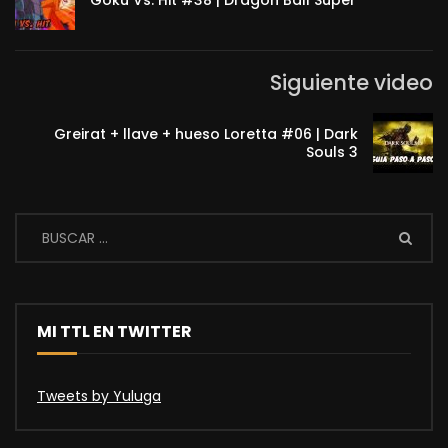
Goku Vs. Hit #38 | Dragon Ball Super
Siguiente video
Greirat + llave + hueso Loretta #06 | Dark
Souls 3
MI TTL EN TWITTER
Tweets by Yuluga