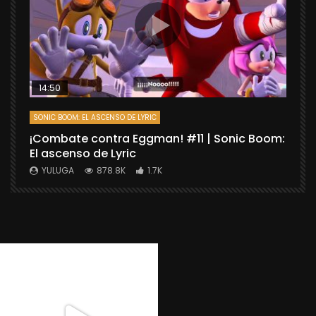
14:50
SONIC BOOM: EL ASCENSO DE LYRIC
D
¡Combate contra Eggman! #11 | Sonic Boom:
C
El ascenso de Lyric
r
X
YULUGA
878.8K
1.7K