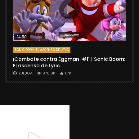
14:50
SONIC BOOM: EL ASCENSO DE LYRIC
D
¡Combate contra Eggman! #11 | Sonic Boom:
C
El ascenso de Lyric
r
X
YULUGA
878.8K
1.7K