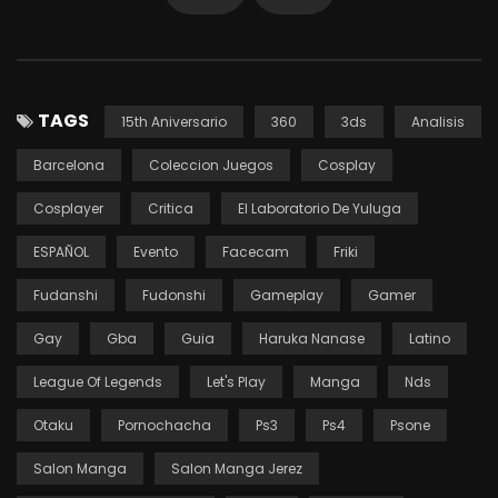
TAGS
15th Aniversario
360
3ds
Analisis
Barcelona
Coleccion Juegos
Cosplay
Cosplayer
Critica
El Laboratorio De Yuluga
ESPAÑOL
Evento
Facecam
Friki
Fudanshi
Fudonshi
Gameplay
Gamer
Gay
Gba
Guia
Haruka Nanase
Latino
League Of Legends
Let's Play
Manga
Nds
Otaku
Pornochacha
Ps3
Ps4
Psone
Salon Manga
Salon Manga Jerez