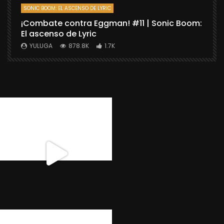
SONIC BOOM: EL ASCENSO DE LYRIC
D
¡Combate contra Eggman! #11 | Sonic Boom:
C
El ascenso de Lyric
r
X
YULUGA
878.8K
1.7K