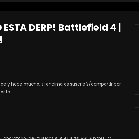
STA DERP! Battlefield 4 |
!
dece y hace mucho, si encima os suscribís/compartir por
 esto!
-Laboratorio-de-Yuluga/353546428098530?fref=ts