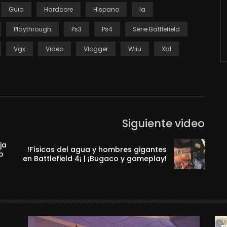
Guia
Hardcore
Hispano
Ia
Playthrough
Ps3
Ps4
Serie Battlefield
Vgx
Video
Vlogger
Wiiu
Xb1
Siguiente video
ja
!Físicas del agua y hombres gigantes
co
en Battlefield 4¡ | ¡Bugaco y gameplay!