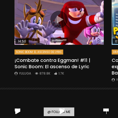
14:50
0
SONIC BOOM: EL ASCENSO DE LYRIC
DRA
”
¡Combate contra Eggman! #11 |
Co
Sonic Boom: El ascenso de Lyric
ex
Ba
YULUGA
878.8K
1.7K
@ FOLLOW ME