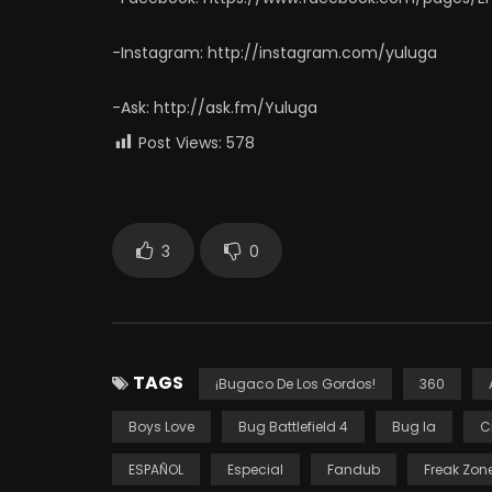
-Instagram: http://instagram.com/yuluga
-Ask: http://ask.fm/Yuluga
Post Views:
578
3
0
TAGS
¡Bugaco De Los Gordos!
360
Boys Love
Bug Battlefield 4
Bug Ia
C
ESPAÑOL
Especial
Fandub
Freak Zon