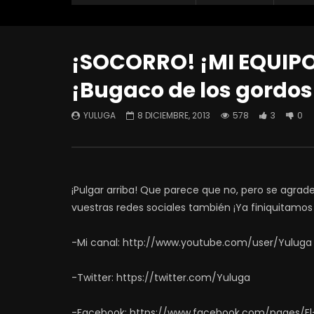
¡SOCORRO! ¡MI EQUIPO E
¡Bugaco de los gordos
YULUGA
8 DICIEMBRE, 2013
578
3
0
¡Pulgar arriba! Que parece que no, pero se agra
vuestras redes sociales también ¡Ya finiquitamos
-Mi canal: http://www.youtube.com/user/Yuluga
-Twitter: https://twitter.com/Yuluga
-Facebook: https://www.facebook.com/pages/El