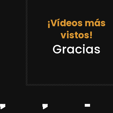
¡Vídeos más
vistos!
12:03
Gracias
DRAGON BALL REACCIONES
LACK GOKU
REACCION “DR GOKU 21 LA PRISION
¡CASTAÑEDA SE VOLVIO LOCO Y SE
CREE QUE ES GOKU! 😂
YULUGA
88.8K
2.3K