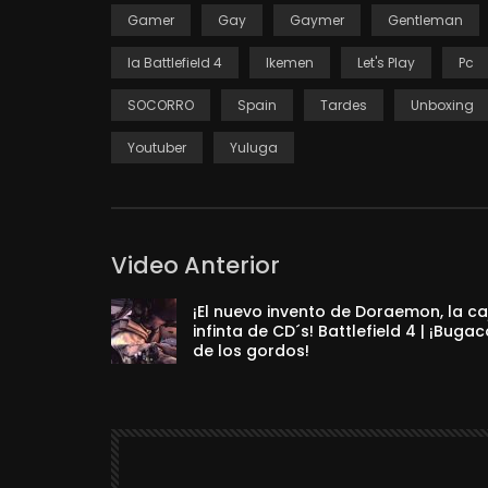
Gamer
Gay
Gaymer
Gentleman
Ia Battlefield 4
Ikemen
Let's Play
Pc
SOCORRO
Spain
Tardes
Unboxing
Youtuber
Yuluga
Video Anterior
¡El nuevo invento de Doraemon, la ca
infinta de CD´s! Battlefield 4 | ¡Buga
de los gordos!