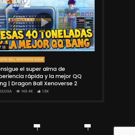
7:18
25:06
GON BALL XENOVERSE SAGA
DRAGON BALL FIGH
nsigue el super alma de
[TUTORIAL
periencia rápida y la mejor QQ
“GOKU SSG
ng | Dragon Ball Xenoverse 2
BALL FIGHT
YULUGA
146.4K
1.6K
YULUGA
1