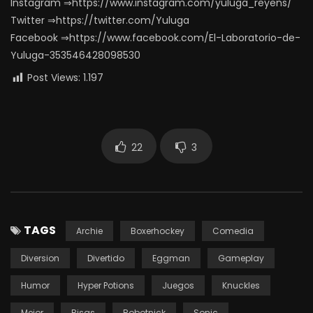
Instagram ⇒https://www.instagram.com/yuluga_reyens/
Twitter ⇒https://twitter.com/Yuluga
Facebook ⇒https://www.facebook.com/El-Laboratorio-de-
Yuluga-353546428098530
Post Views:
1.197
22
3
TAGS
Archie
Boxerhockey
Comedia
Diversion
Divertido
Eggman
Gameplay
Humor
Hyper Potions
Juegos
Knuckles
Mejor
Risas
Robotnick
Sonic