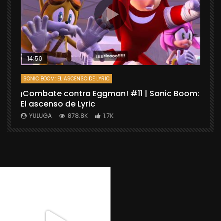
14:50
SONIC BOOM: EL ASCENSO DE LYRIC
D
¡Combate contra Eggman! #11 | Sonic Boom:
C
El ascenso de Lyric
r
X
YULUGA
878.8K
1.7K