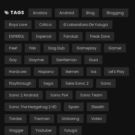
TAGS
Analisis
Android
Blog
Blogging
Boys Love
Critica
El Laboratorio De Yuluga
ESPAÑOL
Especial
Fandub
Freak Zone
Free!
Friki
Gag Dub
Gameplay
Gamer
Gay
Gaymer
Gentleman
Guia
Hardcore
Hispano
Ikemen
Ios
Let's Play
Playthrough
Sega
Serie Sonic 2
Sonic
Sonic 2 Android
Sonic Ps4
Sonic Team
Sonic The Hedgehog 2 HD
Spain
Stealth
Tardes
Taxman
Unboxing
Video
Vlogger
Youtuber
Yuluga