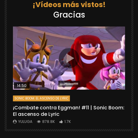
¡Vídeos más vistos!
Gracias
14:50
SONIC BOOM: EL ASCENSO DE LYRIC
D
¡Combate contra Eggman! #11 | Sonic Boom:
C
El ascenso de Lyric
r
X
YULUGA
878.8K
1.7K