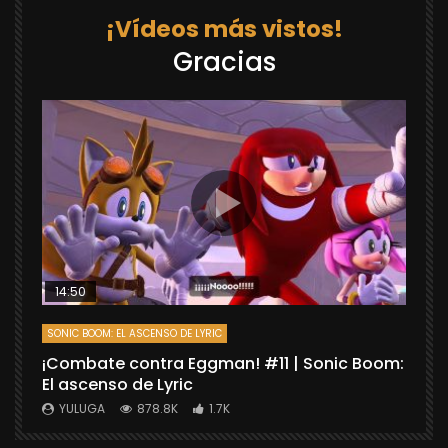
¡Vídeos más vistos!
Gracias
14:50
SONIC BOOM: EL ASCENSO DE LYRIC
D
¡Combate contra Eggman! #11 | Sonic Boom:
C
El ascenso de Lyric
r
X
YULUGA
878.8K
1.7K