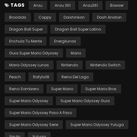
TAGS
Anzu
Anzu 361
Anzu361
Bowser
Broodals
Cappy
Daishinkan
Dash Aniston
Dragon Ball Super
Dragon Ball Super Latino
Enchula Tu Mente
Energilunas
Guia Super Mario Odyssey
Mario
Mario Odyssey Lunas
Nintendo
Nintendo Switch
Peach
Rafyta18
Reino Del Lago
Reino Sombrero
Super Mario
Super Mario Bros
Super Mario Odyssey
Super Mario Odyssey Guia
Super Mario Odyssey Paso A Paso
Super Mario Odyssey Serie
Super Mario Odyssey Yuluga
Yisutv
Yuluga