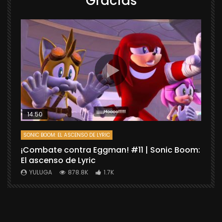
Gracias
14:50
SONIC BOOM: EL ASCENSO DE LYRIC
D
¡Combate contra Eggman! #11 | Sonic Boom:
C
El ascenso de Lyric
r
X
YULUGA
878.8K
1.7K