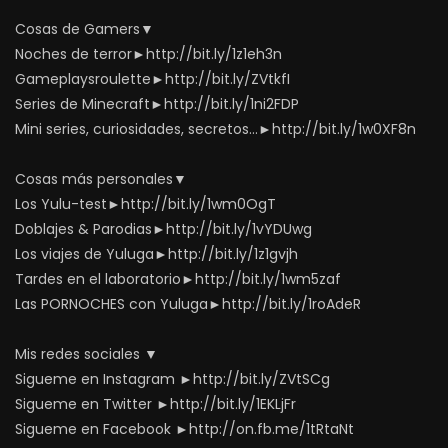
Cosas de Gamers▼
Noches de terror►http://bit.ly/1z1eh3n
Gameplaysroulette►http://bit.ly/ZVtkfI
Series de Minecraft►http://bit.ly/1ni2FDP
Mini series, curiosidades, secretos…►http://bit.ly/1w0XF8n
Cosas más personales▼
Los Yulu-test►http://bit.ly/1wm0OgT
Doblajes & Parodias►http://bit.ly/1vYDUwg
Los viajes de Yuluga►http://bit.ly/1z1gvjh
Tardes en el laboratorio►http://bit.ly/1wm5zaf
Las PORNOCHES con Yuluga►http://bit.ly/1roAdeR
Mis redes sociales ▼
Sigueme en Instagram ►http://bit.ly/ZVtSCg
Sigueme en Twitter ►http://bit.ly/1EKLjFr
Sigueme en Facebook ►http://on.fb.me/1tRtaNt