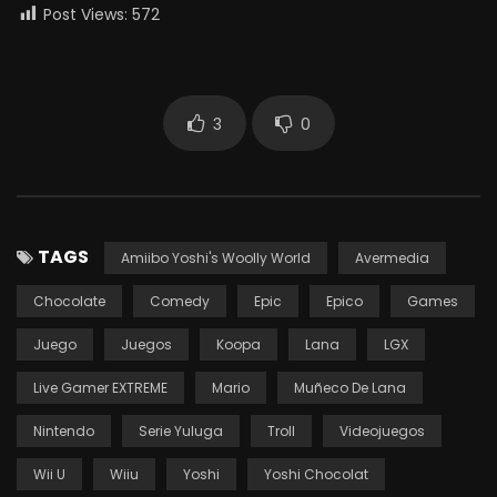
Post Views:
572
3
0
TAGS
Amiibo Yoshi's Woolly World
Avermedia
Chocolate
Comedy
Epic
Epico
Games
Juego
Juegos
Koopa
Lana
LGX
Live Gamer EXTREME
Mario
Muñeco De Lana
Nintendo
Serie Yuluga
Troll
Videojuegos
Wii U
Wiiu
Yoshi
Yoshi Chocolat