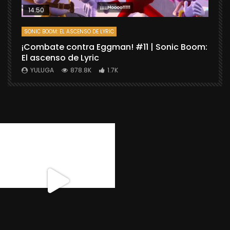
14:50
SONIC BOOM: EL ASCENSO DE LYRIC
D
¡Combate contra Eggman! #11 | Sonic Boom:
C
El ascenso de Lyric
r
X
YULUGA
878.8K
1.7K