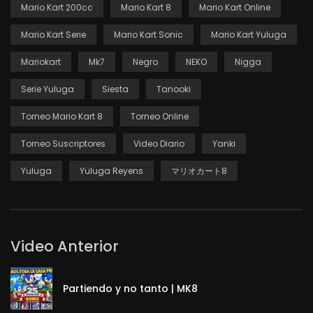
Mario Kart 200cc
Mario Kart 8
Mario Kart Online
Mario Kart Serie
Mario Kart Sonic
Mario Kart Yuluga
Mariokart
Mk7
Negro
NEKO
Nigga
Serie Yuluga
Siesta
Tanooki
Torneo Mario Kart 8
Torneo Online
Torneo Suscriptores
Video Diario
Yanki
Yuluga
Yuluga Reyens
マリオカート8
Video Anterior
Partiendo y no tanto | MK8