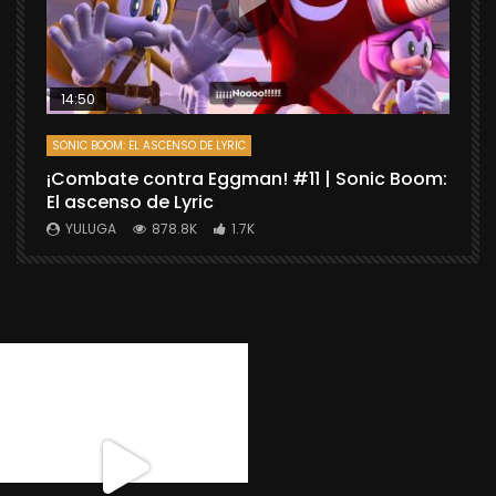
14:50
SONIC BOOM: EL ASCENSO DE LYRIC
D
¡Combate contra Eggman! #11 | Sonic Boom:
C
El ascenso de Lyric
r
X
YULUGA
878.8K
1.7K