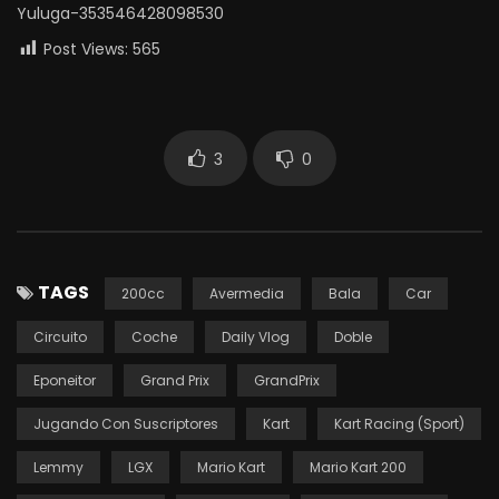
Yuluga-353546428098530
Post Views:
565
3
0
TAGS
200cc
Avermedia
Bala
Car
Circuito
Coche
Daily Vlog
Doble
Eponeitor
Grand Prix
GrandPrix
Jugando Con Suscriptores
Kart
Kart Racing (Sport)
Lemmy
LGX
Mario Kart
Mario Kart 200