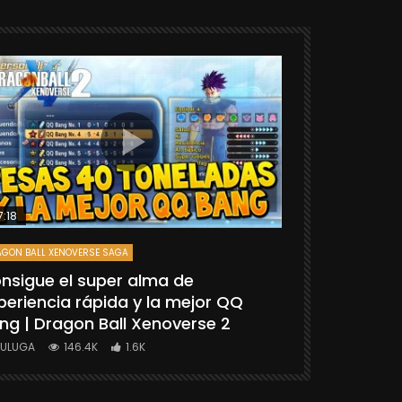
7:18
25:06
GON BALL XENOVERSE SAGA
DRAGON BALL FIGH
nsigue el super alma de
[TUTORIAL
periencia rápida y la mejor QQ
“GOKU SSG
ng | Dragon Ball Xenoverse 2
BALL FIGHT
YULUGA
146.4K
1.6K
YULUGA
1