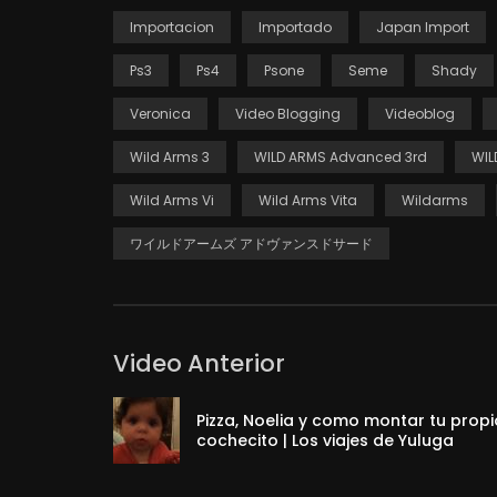
Importacion
Importado
Japan Import
Ps3
Ps4
Psone
Seme
Shady
Veronica
Video Blogging
Videoblog
Wild Arms 3
WILD ARMS Advanced 3rd
WIL
Wild Arms Vi
Wild Arms Vita
Wildarms
ワイルドアームズ アドヴァンスドサード
Video Anterior
Pizza, Noelia y como montar tu propi
cochecito | Los viajes de Yuluga