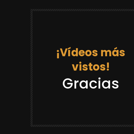
¡Vídeos más
vistos!
12:03
Gracias
DRAGON BALL REACCIONES
LACK GOKU
REACCION “DR GOKU 21 LA PRISION
¡CASTAÑEDA SE VOLVIO LOCO Y SE
CREE QUE ES GOKU! 😂
YULUGA
88.8K
2.3K