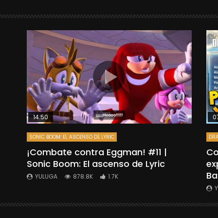
14:50
0
SONIC BOOM: EL ASCENSO DE LYRIC
DRA
”
¡Combate contra Eggman! #11 |
Co
Sonic Boom: El ascenso de Lyric
ex
Ba
YULUGA
878.8K
1.7K