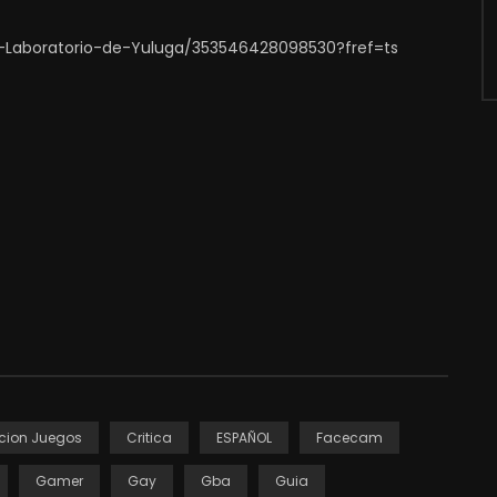
-Laboratorio-de-Yuluga/353546428098530?fref=ts
cion Juegos
Critica
ESPAÑOL
Facecam
Gamer
Gay
Gba
Guia