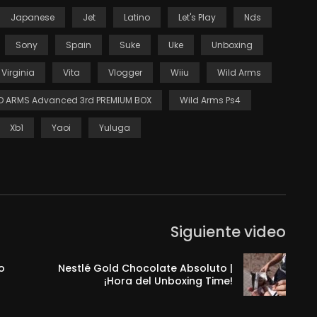
Japanese
Jet
Latino
Let's Play
Nds
Sony
Spain
Suke
Uke
Unboxing
Virginia
Vita
Vlogger
Wiiu
Wild Arms
D ARMS Advanced 3rd PREMIUM BOX
Wild Arms Ps4
Xb1
Yaoi
Yuluga
Siguiente video
o
Nestlé Gold Chocolate Absoluto |
¡Hora del Unboxing Time!