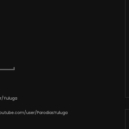
═════╝
er/Yuluga
.youtube.com/user/ParodiasYuluga