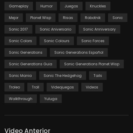
Gameplay
Humor
Juegos
Knuckles
Mejor
Planet Wisp
Risas
Robotnik
Sonic
Sonic 2017
Sonic Aniversario
Sonic Anniversary
Sonic Colors
Sonic Colours
Sonic Forces
Sonic Generations
Sonic Generations Español
Sonic Generations Guia
Sonic Generations Planet Wisp
Sonic Mania
Sonic The Hedgehog
Tails
Troleo
Troll
Videojuegos
Videos
Walkthrough
Yuluga
Video Anterior