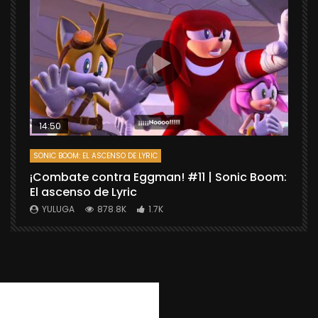
14:50
SONIC BOOM: EL ASCENSO DE LYRIC
D
¡Combate contra Eggman! #11 | Sonic Boom:
C
El ascenso de Lyric
r
X
YULUGA
878.8K
1.7K