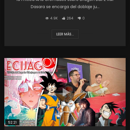
Dasara se encarga del doblaje ju...
4.9K
264
0
LEER MÁS...
52:21