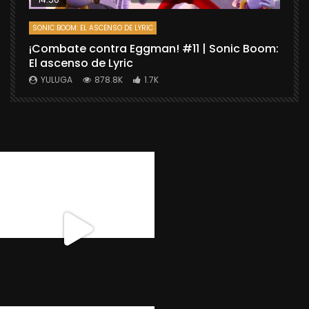
SONIC BOOM: EL ASCENSO DE LYRIC
D
¡Combate contra Eggman! #11 | Sonic Boom:
C
El ascenso de Lyric
r
X
YULUGA
878.8K
1.7K