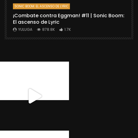
SONIC BOOM: EL ASCENSO DE LYRIC
D
¡Combate contra Eggman! #11 | Sonic Boom:
C
El ascenso de Lyric
r
X
YULUGA
878.8K
1.7K