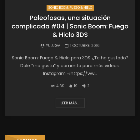
SONIC BOOM: FUEGO & HIELO
Paleofosas, una situación
complicada #04 | Sonic Boom: Fuego
& Hielo 3DS
YULUGA
1 OCTUBRE, 2016
Sonic Boom: Fuego & Hielo para 3DS ¿Te ha gustado?
Dale “me gusta” y comenta para más videos.
Instagram ⇒https://ww...
4.3K
19
2
LEER MÁS...