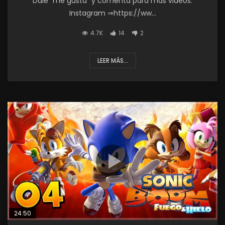
Dale “me gusta” y comenta para más videos.
Instagram ⇒https://ww...
4.7K
14
2
LEER MÁS...
24:50