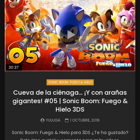
30:37
SONIC BOOM: FUEGO & HIELO
Cueva de la ciénaga… ¡Y con arañas
gigantes! #05 | Sonic Boom: Fuego &
Hielo 3DS
YULUGA
1 OCTUBRE, 2016
Sonic Boom: Fuego & Hielo para 3DS ¿Te ha gustado?