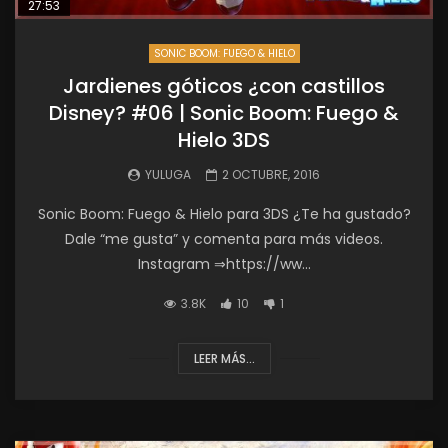
27:53
SONIC BOOM: FUEGO & HIELO
Jardienes góticos ¿con castillos
Disney? #06 | Sonic Boom: Fuego &
Hielo 3DS
YULUGA
2 OCTUBRE, 2016
Sonic Boom: Fuego & Hielo para 3DS ¿Te ha gustado?
Dale “me gusta” y comenta para más videos.
Instagram ⇒https://ww...
3.8K
10
1
LEER MÁS...