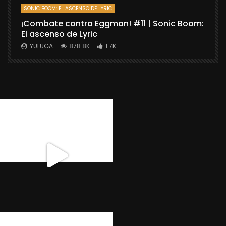
SONIC BOOM: EL ASCENSO DE LYRIC
D
¡Combate contra Eggman! #11 | Sonic Boom:
C
El ascenso de Lyric
r
X
YULUGA
878.8K
1.7K