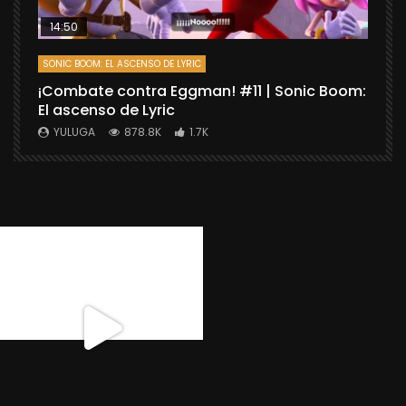
14:50
SONIC BOOM: EL ASCENSO DE LYRIC
D
¡Combate contra Eggman! #11 | Sonic Boom:
C
El ascenso de Lyric
r
X
YULUGA
878.8K
1.7K