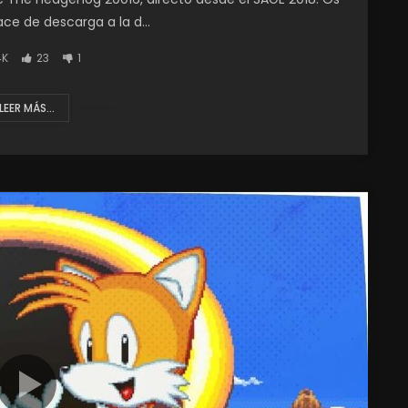
ace de descarga a la d...
4K
23
1
LEER MÁS...