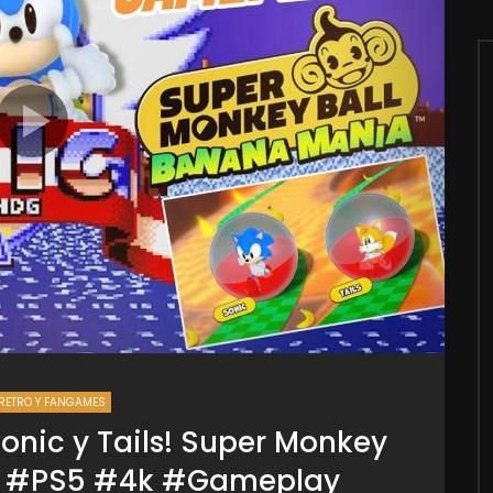
RETRO Y FANGAMES
onic y Tails! Super Monkey
a #PS5 #4k #Gameplay