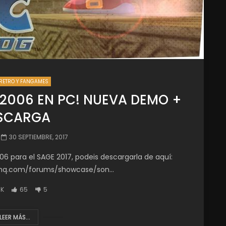
RETRO Y FANGAMES
2006 EN PC! NUEVA DEMO +
SCARGA
30 SEPTIEMBRE, 2017
para el SAGE 2017, podeis descargarla de aquí:
hq.com/forums/showcase/son...
8K
65
5
LEER MÁS...