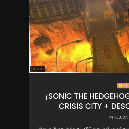
10:36
SONIC 
¡SONIC THE HEDGEHOG
CRISIS CITY + DE
YULUGA
Nueva demo del port a PC con Unity de Sonic