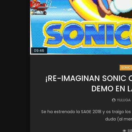
09:46
SONIC 
¡RE-IMAGINAN SONIC 
DEMO EN L
YULUGA
Se ha estrenado la SAGE 2018 y os traigo los
duda (al meno
8