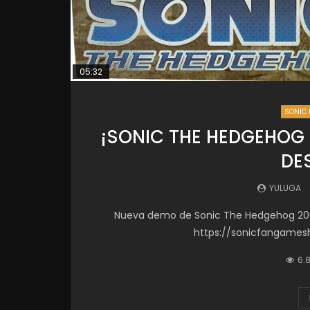
05:32
SONIC 
¡SONIC THE HEDGEHOG 
DE
YULUGA
Nueva demo de Sonic The Hedgehog 2006 
https://sonicfangames
6.