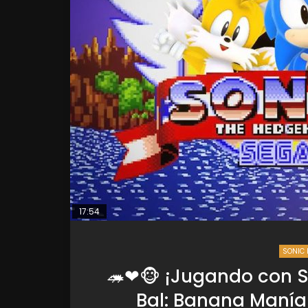
17:54
SONIC 
🦔❤🐵 ¡Jugando con S
Bal: Banana Maní