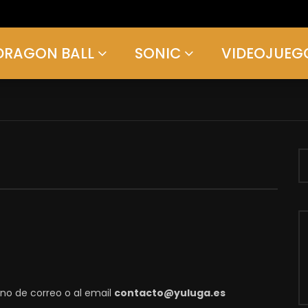
DRAGON BALL
SONIC
VIDEOJUEG
ono de correo o al email
contacto@yuluga.es