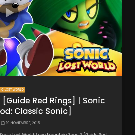
IC LOST WORLD
 [Guide Red Rings] | Sonic
od: Classic Sonic]
19 NOVIEMBRE, 2015
s? Sonic Lost World; Lava Mountain Zone 3 [Guide Red