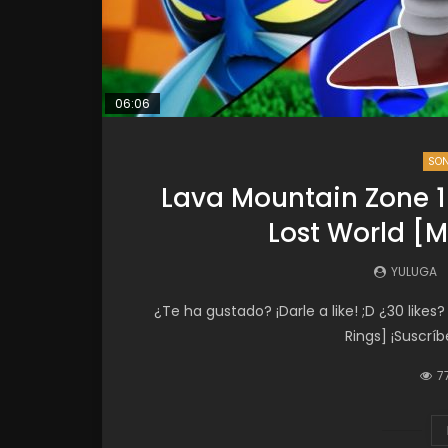
06:06
SON
Lava Mountain Zone 1
Lost World [M
YULUGA
¿Te ha gustado? ¡Darle a like! ;D ¿30 like
Rings] ¡Suscríb
7