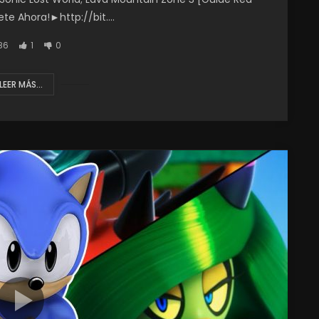
ete Ahora!►http://bit....
86
1
0
LEER MÁS...