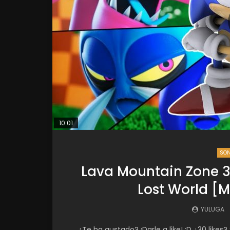
10:01
SON
Lava Mountain Zone 3
Lost World [M
YULUGA
¿Te ha gustado? ¡Darle a like! ;D ¿30 like