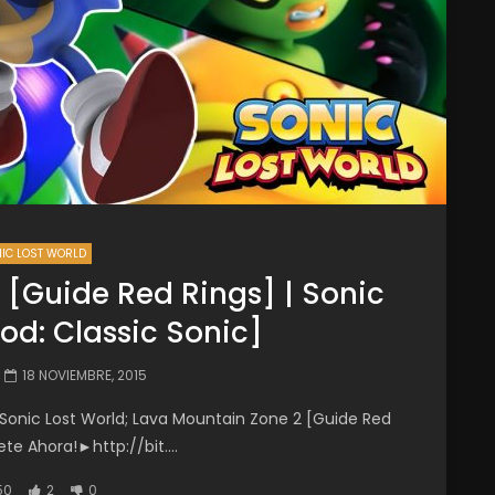
IC LOST WORLD
 [Guide Red Rings] | Sonic
od: Classic Sonic]
18 NOVIEMBRE, 2015
s? Sonic Lost World; Lava Mountain Zone 2 [Guide Red
ete Ahora!►http://bit....
50
2
0