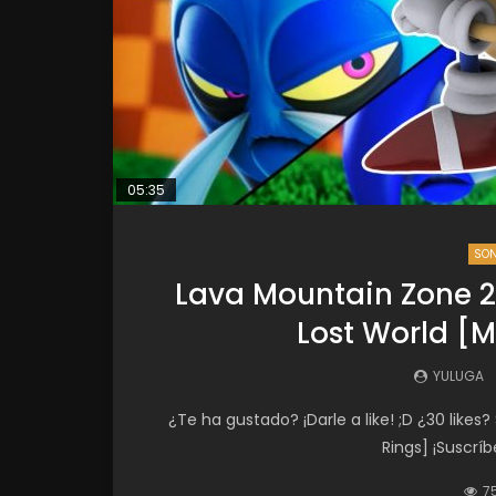
05:35
SON
Lava Mountain Zone 2
Lost World [M
YULUGA
¿Te ha gustado? ¡Darle a like! ;D ¿30 like
Rings] ¡Suscríb
7