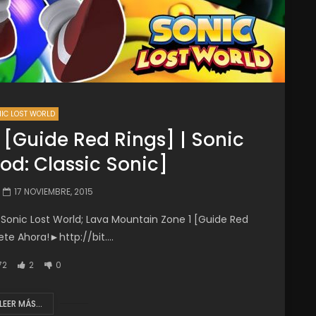
IC LOST WORLD
 [Guide Red Rings] | Sonic
od: Classic Sonic]
17 NOVIEMBRE, 2015
s? Sonic Lost World; Lava Mountain Zone 1 [Guide Red
ete Ahora!►http://bit....
72
2
0
LEER MÁS...