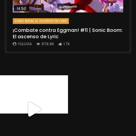
14:50
SONIC BOOM: EL ASCENSO DE LYRIC
D
¡Combate contra Eggman! #11 | Sonic Boom:
C
El ascenso de Lyric
r
X
YULUGA
878.8K
1.7K