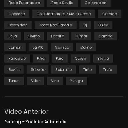
Boda Paranadero
Boda Sevilla
Celebracion
Cocecha
Cojo Una Patata Y Me La Como
Comida
Death Note
Death Note Parodia
Dj
Dulce
Ecija
Evento
Familia
Fumar
Gamba
Jamon
Lg V10
Marisco
Molino
Panadero
Piña
Puro
Queso
Sevilla
Seville
Soberte
Solomillo
Tinto
Trufa
Turron
Villar
Vino
Yuluga
Video Anterior
Pending – Youtube Automatic