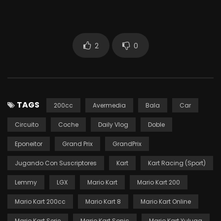
2
0
TAGS
200cc
Avermedia
Bala
Car
Circuito
Coche
Daily Vlog
Doble
Eponeitor
Grand Prix
GrandPrix
Jugando Con Suscriptores
Kart
Kart Racing (Sport)
Lemmy
LGX
Mario Kart
Mario Kart 200
Mario Kart 200cc
Mario Kart 8
Mario Kart Online
Mario Kart Serie
Mario Kart Sonic
Mario Kart Yuluga