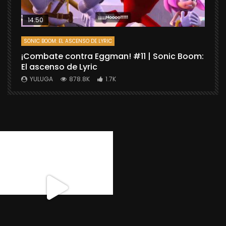
14:50
SONIC BOOM: EL ASCENSO DE LYRIC
D
¡Combate contra Eggman! #11 | Sonic Boom:
C
El ascenso de Lyric
r
X
YULUGA
878.8K
1.7K