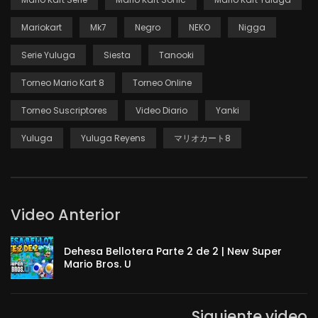
Mariokart
Mk7
Negro
NEKO
Nigga
Serie Yuluga
Siesta
Tanooki
Torneo Mario Kart 8
Torneo Online
Torneo Suscriptores
Video Diario
Yanki
Yuluga
Yuluga Reyens
マリオカート8
Video Anterior
Dehesa Bellotera Parte 2 de 2 | New Super
Mario Bros. U
Siguiente video