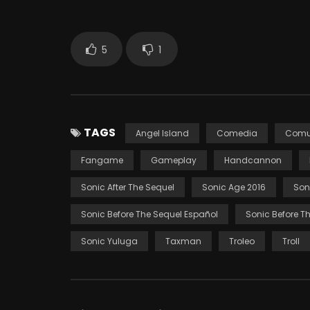
5
1
TAGS
Angel Island
Comedia
Comu
Fangame
Gameplay
Handcannon
Sonic After The Sequel
Sonic Age 2016
Son
Sonic Before The Sequel Español
Sonic Before 
Sonic Yuluga
Taxman
Troleo
Troll