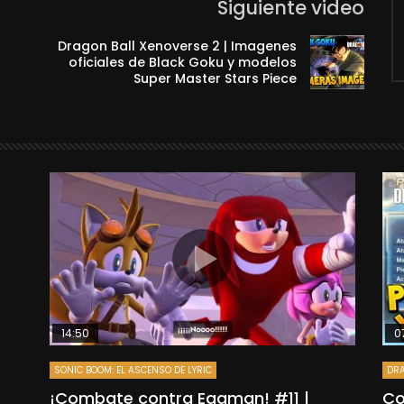
Siguiente video
Dragon Ball Xenoverse 2 | Imagenes
oficiales de Black Goku y modelos
Super Master Stars Piece
14:50
0
SONIC BOOM: EL ASCENSO DE LYRIC
DRA
”
¡Combate contra Eggman! #11 |
Co