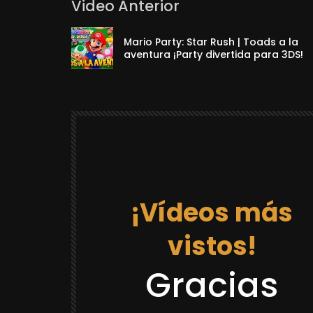
Video Anterior
Mario Party: Star Rush | Toads a la
aventura ¡Party divertida para 3DS!
¡Vídeos más
vistos!
12:03
Gracias
DRAGON BALL REACCIONES
LACK GOKU
REACCION “DR GOKU 21 LA PRISION