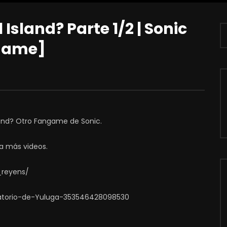
sland? Parte 1/2 | Sonic
ngame]
land? Otro Fangame de Sonic.
a más videos.
_reyens/
atorio-de-Yuluga-353546428098530