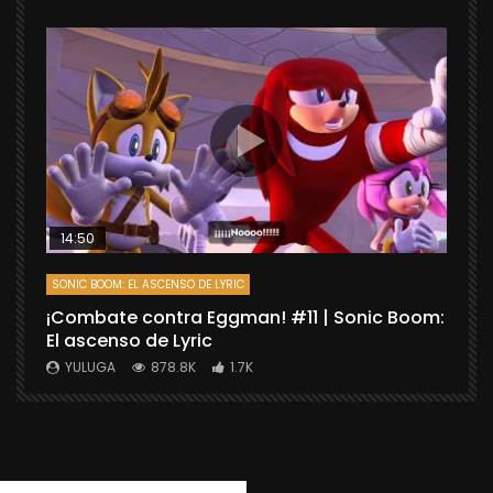
14:50
SONIC BOOM: EL ASCENSO DE LYRIC
D
¡Combate contra Eggman! #11 | Sonic Boom:
C
El ascenso de Lyric
r
X
YULUGA
878.8K
1.7K