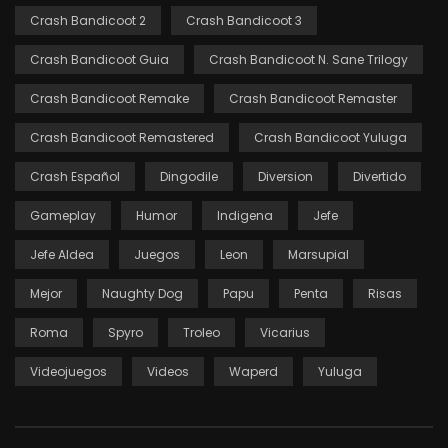
Crash Bandicoot 2
Crash Bandicoot 3
Crash Bandicoot Guia
Crash Bandicoot N. Sane Trilogy
Crash Bandicoot Remake
Crash Bandicoot Remaster
Crash Bandicoot Remastered
Crash Bandicoot Yuluga
Crash Español
Dingodile
Diversion
Divertido
Gameplay
Humor
Indigena
Jefe
Jefe Aldea
Juegos
Leon
Marsupial
Mejor
Naughty Dog
Papu
Penta
Risas
Roma
Spyro
Troleo
Vicarius
Videojuegos
Videos
Waperd
Yuluga