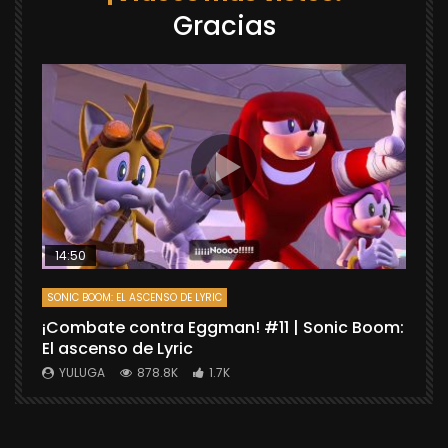
Gracias
14:50
SONIC BOOM: EL ASCENSO DE LYRIC
D
¡Combate contra Eggman! #11 | Sonic Boom:
C
El ascenso de Lyric
r
X
YULUGA
878.8K
1.7K