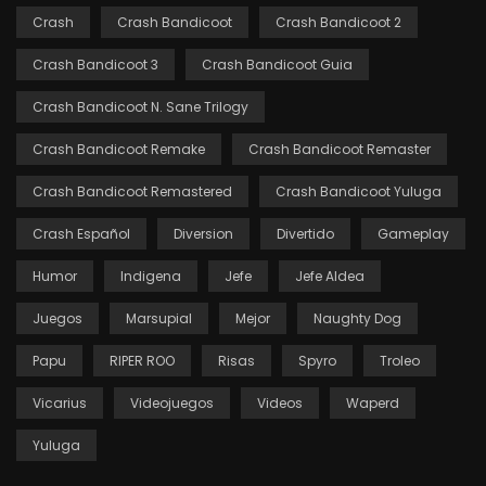
Crash
Crash Bandicoot
Crash Bandicoot 2
Crash Bandicoot 3
Crash Bandicoot Guia
Crash Bandicoot N. Sane Trilogy
Crash Bandicoot Remake
Crash Bandicoot Remaster
Crash Bandicoot Remastered
Crash Bandicoot Yuluga
Crash Español
Diversion
Divertido
Gameplay
Humor
Indigena
Jefe
Jefe Aldea
Juegos
Marsupial
Mejor
Naughty Dog
Papu
RIPER ROO
Risas
Spyro
Troleo
Vicarius
Videojuegos
Videos
Waperd
Yuluga