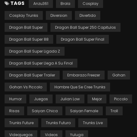
TAGS
Anzu361
Brola
Cosplay
Cosplay Trunks
Diversion
Divertido
Dragon Ball Super
Dragon Ball Super 250 Capitulos
Dragon Ball Super 88
Dragon Ball Super Final
Dragon Ball Super Ligado Z
Dragon Ball Super Llega A Su Final
Dragon Ball Super Trailer
Embarazo Freezer
Gohan
Gohan Vs Piccolo
Hombre Que Se Cree Trunks
Humor
Juegos
Julian Low
Mejor
Piccolo
Risas
Saiyan Chica
Saiyan Female
Troll
Trunks Future
Trunks Futuro
Trunks Live
Videojuegos
Videos
Yuluga