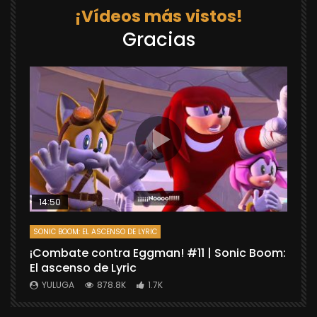
¡Vídeos más vistos!
Gracias
14:50
SONIC BOOM: EL ASCENSO DE LYRIC
D
¡Combate contra Eggman! #11 | Sonic Boom:
C
El ascenso de Lyric
r
X
YULUGA
878.8K
1.7K