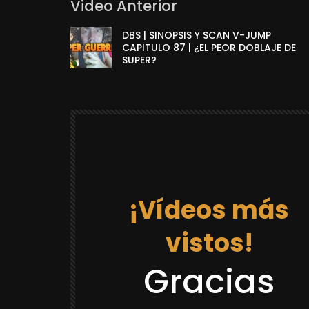
Video Anterior
DBS | SINOPSIS Y SCAN V-JUMP
CAPITULO 87 | ¿EL PEOR DOBLAJE DE
SUPER?
¡Vídeos más
vistos!
12:03
Gracias
DRAGON BALL REACCIONES
LACK GOKU
REACCION “DR GOKU 21 LA PRISION