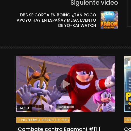
Siguiente video
DBS SE CORTA EN BOING ¿TAN POCO
APOYO HAY EN ESPAÑA? MEGA EVENTO
DE YO-KAI WATCH
14:50
0
SONIC BOOM: EL ASCENSO DE LYRIC
DRA
”
¡Combate contra Eggman! #11 |
Co