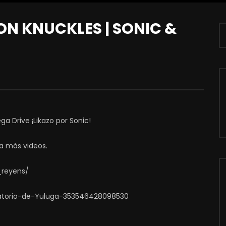
ON KNUCKLES | SONIC &
 Drive ¡Likazo por Sonic!
a más videos.
_reyens/
atorio-de-Yuluga-353546428098530