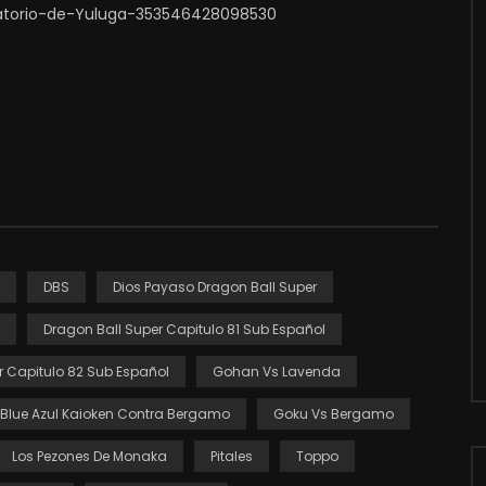
atorio-de-Yuluga-353546428098530
DBS
Dios Payaso Dragon Ball Super
Dragon Ball Super Capitulo 81 Sub Español
r Capitulo 82 Sub Español
Gohan Vs Lavenda
 Blue Azul Kaioken Contra Bergamo
Goku Vs Bergamo
Los Pezones De Monaka
Pitales
Toppo