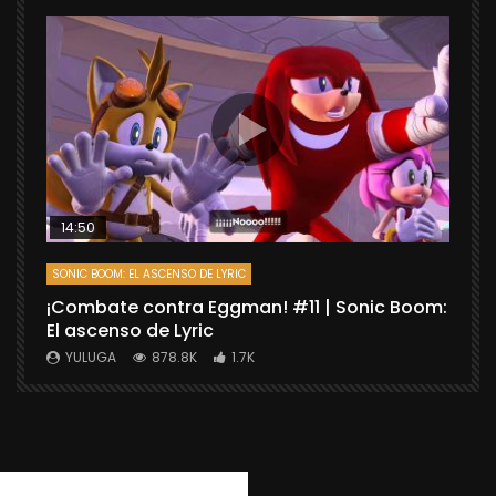
14:50
SONIC BOOM: EL ASCENSO DE LYRIC
D
¡Combate contra Eggman! #11 | Sonic Boom:
C
El ascenso de Lyric
r
X
YULUGA
878.8K
1.7K