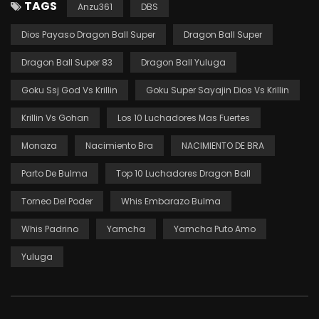
TAGS
Anzu361
DBS
Dios Payaso Dragon Ball Super
Dragon Ball Super
Dragon Ball Super 83
Dragon Ball Yuluga
Goku Ssj God Vs Krillin
Goku Super Sayajin Dios Vs Krillin
Krillin Vs Gohan
Los 10 Luchadores Mas Fuertes
Monaza
Nacimiento Bra
NACIMIENTO DE BRA
Parto De Bulma
Top 10 Luchadores Dragon Ball
Torneo Del Poder
Whis Embarazo Bulma
Whis Padrino
Yamcha
Yamcha Puto Amo
Yuluga