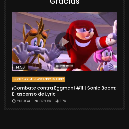
Gracias
14:50
SONIC BOOM: EL ASCENSO DE LYRIC
D
¡Combate contra Eggman! #11 | Sonic Boom:
C
El ascenso de Lyric
r
X
YULUGA
878.8K
1.7K