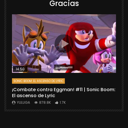
Gracias
14:50
SONIC BOOM: EL ASCENSO DE LYRIC
D
¡Combate contra Eggman! #11 | Sonic Boom:
C
El ascenso de Lyric
r
X
YULUGA
878.8K
1.7K