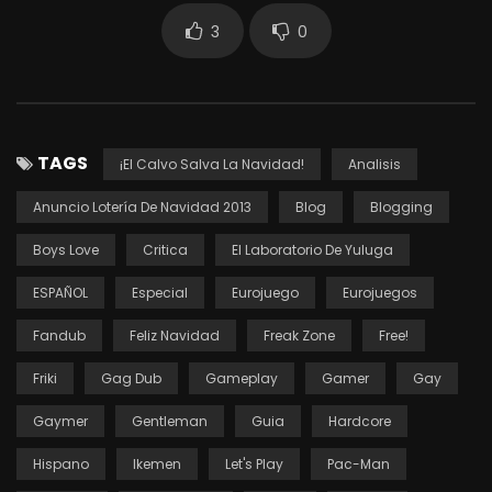
3
0
TAGS
¡El Calvo Salva La Navidad!
Analisis
Anuncio Lotería De Navidad 2013
Blog
Blogging
Boys Love
Critica
El Laboratorio De Yuluga
ESPAÑOL
Especial
Eurojuego
Eurojuegos
Fandub
Feliz Navidad
Freak Zone
Free!
Friki
Gag Dub
Gameplay
Gamer
Gay
Gaymer
Gentleman
Guia
Hardcore
Hispano
Ikemen
Let's Play
Pac-Man