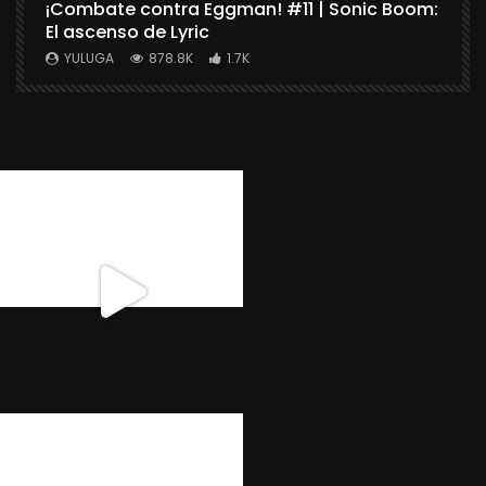
¡Combate contra Eggman! #11 | Sonic Boom:
C
El ascenso de Lyric
r
X
YULUGA
878.8K
1.7K