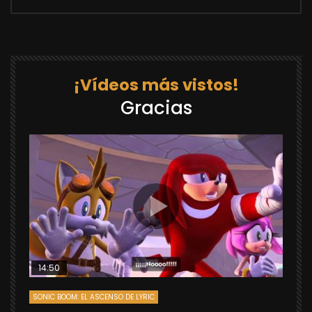
¡Vídeos más vistos!
Gracias
14:50
SONIC BOOM: EL ASCENSO DE LYRIC
D