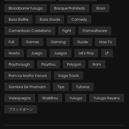
Bloodborne Yuluga
Bosque Prohibido
Boss
Boss Battle
Boss Guide
Comedy
Comentado Castellano
Fight
Fromsoftware
Full
Games
Gaming
Guide
How To
Howto
Juego
Juegos
Let's Play
LP
Playthrough
Playthru
Polygon
Rom
Rom La Araña Vacua
Saga Souls
Sombra De Yharnam
Tips
Tutorial
Videojuegos
Walkthru
Yuluga
Yuluga Reyens
ブラッドボーン