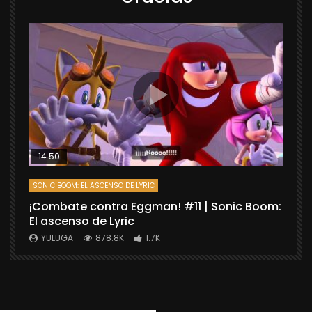
14:50
SONIC BOOM: EL ASCENSO DE LYRIC
D
¡Combate contra Eggman! #11 | Sonic Boom:
C
El ascenso de Lyric
r
X
YULUGA
878.8K
1.7K