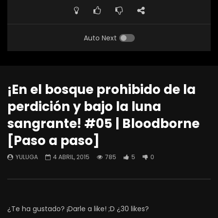
Auto Next
¡En el bosque prohibido de la
perdición y bajo la luna
sangrante! #05 | Bloodborne
[Paso a paso]
YULUGA
4 ABRIL, 2015
785
5
0
¿Te ha gustado? ¡Darle a like! ;D ¿30 likes?