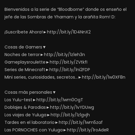
Bienvenidos a la serie de “Bloodborne” donde os enseño el
jefe de las Sombras de Yharnam y la arañita Rom! D:
¡Suscríbete Ahora!►http://bit.ly/1D4NnX2
Cosas de Gamers▼
Noches de terror►http://bit.ly/1z1eh3n
Gameplaysroulette►http://bit.ly/ZVtkfI
Series de Minecraft►http://bit.ly/1ni2FDP
Mini series, curiosidades, secretos…►http://bit.ly/1w0XF8n
Cosas más personales▼
Los Yulu-test►http://bit.ly/1wm0OgT
Doblajes & Parodias►http://bit.ly/1vYDUwg
Los viajes de Yuluga►http://bit.ly/1z1gvjh
Tardes en el laboratorio►http://bit.ly/1wm5zaf
Las PORNOCHES con Yuluga►http://bit.ly/1roAdeR