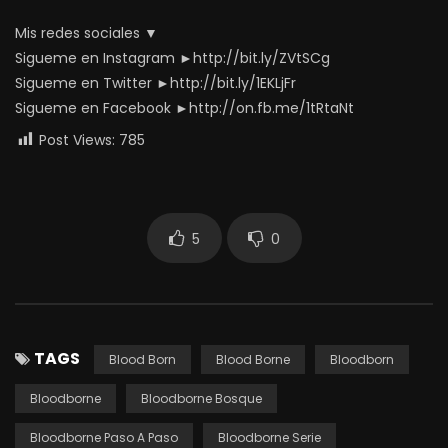
Mis redes sociales ▼
Sigueme en Instagram ►http://bit.ly/ZVtSCg
Sigueme en Twitter ►http://bit.ly/1EKLjFr
Sigueme en Facebook ►http://on.fb.me/1tRtaNt
Post Views:
785
5
0
TAGS
Blood Born
Blood Borne
Bloodborn
Bloodborne
Bloodborne Bosque
Bloodborne Paso A Paso
Bloodborne Serie