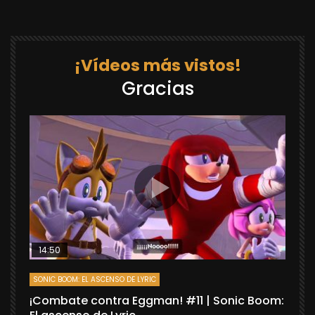
¡Vídeos más vistos!
Gracias
14:50
SONIC BOOM: EL ASCENSO DE LYRIC
D
¡Combate contra Eggman! #11 | Sonic Boom:
C