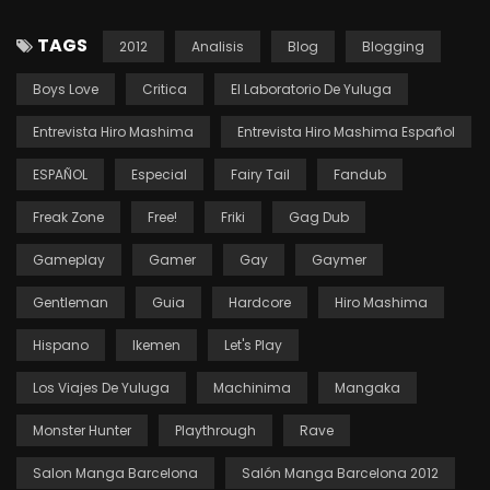
TAGS
2012
Analisis
Blog
Blogging
Boys Love
Critica
El Laboratorio De Yuluga
Entrevista Hiro Mashima
Entrevista Hiro Mashima Español
ESPAÑOL
Especial
Fairy Tail
Fandub
Freak Zone
Free!
Friki
Gag Dub
Gameplay
Gamer
Gay
Gaymer
Gentleman
Guia
Hardcore
Hiro Mashima
Hispano
Ikemen
Let's Play
Los Viajes De Yuluga
Machinima
Mangaka
Monster Hunter
Playthrough
Rave
Salon Manga Barcelona
Salón Manga Barcelona 2012