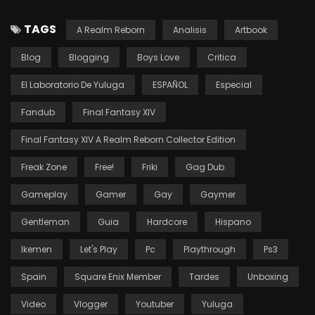
TAGS
A Realm Reborn
Analisis
Artbook
Blog
Blogging
Boys Love
Critica
El Laboratorio De Yuluga
ESPAÑOL
Especial
Fandub
Final Fantasy XIV
Final Fantasy XIV A Realm Reborn Collector Edition
Freak Zone
Free!
Friki
Gag Dub
Gameplay
Gamer
Gay
Gaymer
Gentleman
Guia
Hardcore
Hispano
Ikemen
Let's Play
Pc
Playthrough
Ps3
Spain
Square Enix Member
Tardes
Unboxing
Video
Vlogger
Youtuber
Yuluga