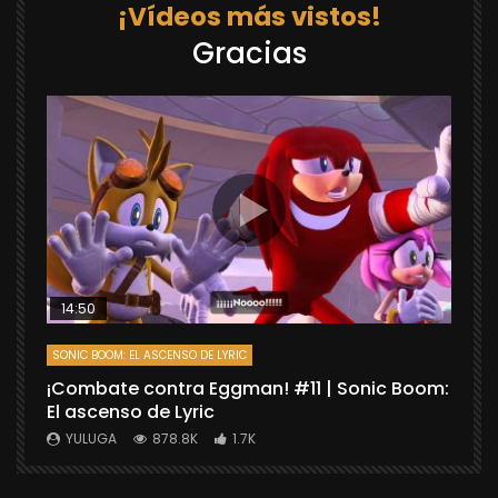
¡Vídeos más vistos!
Gracias
14:50
SONIC BOOM: EL ASCENSO DE LYRIC
D
¡Combate contra Eggman! #11 | Sonic Boom:
C
El ascenso de Lyric
r
X
YULUGA
878.8K
1.7K