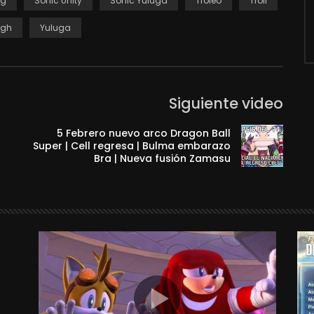
og
Sonic Unity
Sonic Yuluga
Troleo
Troll
ugh
Yuluga
Siguiente video
5 Febrero nuevo arco Dragon Ball
Super | Cell regresa | Bulma embarazo
Bra | Nueva fusión Zamasu