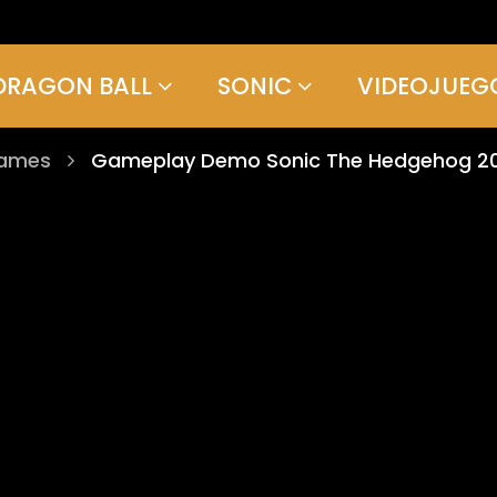
DRAGON BALL
SONIC
VIDEOJUEG
games
Gameplay Demo Sonic The Hedgehog 200