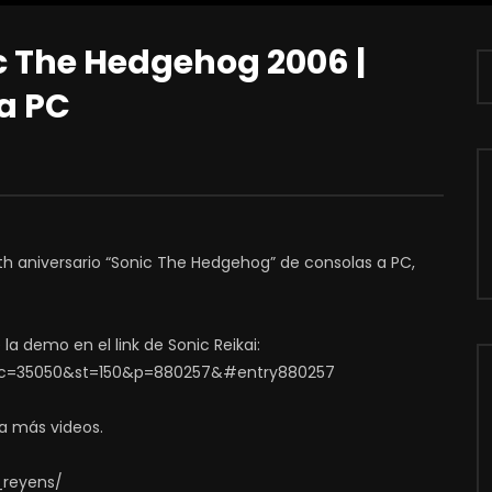
 The Hedgehog 2006 |
a PC
5th aniversario “Sonic The Hedgehog” de consolas a PC,
la demo en el link de Sonic Reikai:
opic=35050&st=150&p=880257&#entry880257
a más videos.
_reyens/