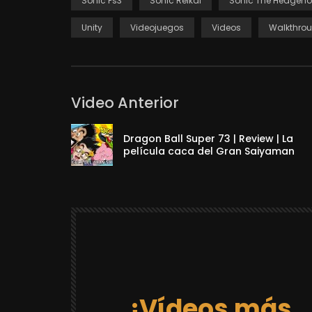
Sonic Ps3
Sonic Reikai
Sonic The Hedgeh
Unity
Videojuegos
Videos
Walkthro
Video Anterior
Dragon Ball Super 73 | Review | La
película caca del Gran Saiyaman
¡Vídeos más