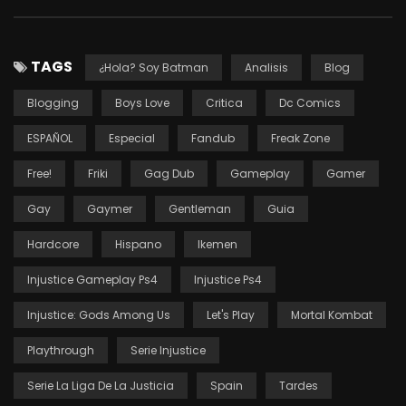
TAGS
¿Hola? Soy Batman
Analisis
Blog
Blogging
Boys Love
Critica
Dc Comics
ESPAÑOL
Especial
Fandub
Freak Zone
Free!
Friki
Gag Dub
Gameplay
Gamer
Gay
Gaymer
Gentleman
Guia
Hardcore
Hispano
Ikemen
Injustice Gameplay Ps4
Injustice Ps4
Injustice: Gods Among Us
Let's Play
Mortal Kombat
Playthrough
Serie Injustice
Serie La Liga De La Justicia
Spain
Tardes