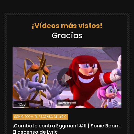
¡Vídeos más vistos!
Gracias
14:50
SONIC BOOM: EL ASCENSO DE LYRIC
D
¡Combate contra Eggman! #11 | Sonic Boom:
C
El ascenso de Lyric
r