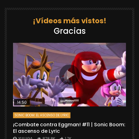
¡Vídeos más vistos!
Gracias
14:50
SONIC BOOM: EL ASCENSO DE LYRIC
D
¡Combate contra Eggman! #11 | Sonic Boom:
C
El ascenso de Lyric
r
X
YULUGA
878.8K
1.7K