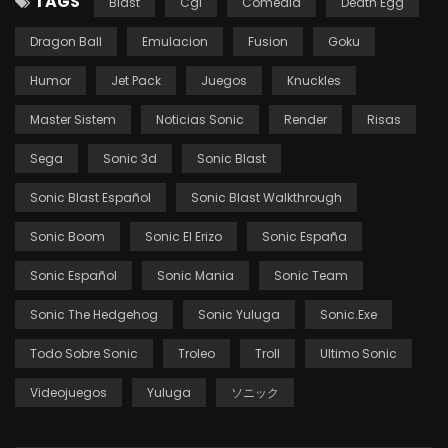
TAGS
Blast
Cgi
Comedia
Death Egg
Dragon Ball
Emulacion
Fusion
Goku
Humor
Jet Pack
Juegos
Knuckles
Master Sistem
Noticias Sonic
Render
Risas
Sega
Sonic 3d
Sonic Blast
Sonic Blast Español
Sonic Blast Walkthrough
Sonic Boom
Sonic El Erizo
Sonic España
Sonic Español
Sonic Mania
Sonic Team
Sonic The Hedgehog
Sonic Yuluga
Sonic.exe
Todo Sobre Sonic
Troleo
Troll
Ultimo Sonic
Videojuegos
Yuluga
ソニック