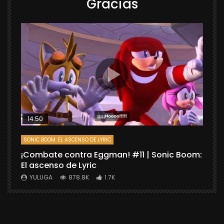
Gracias
14:50
SONIC BOOM: EL ASCENSO DE LYRIC
D
¡Combate contra Eggman! #11 | Sonic Boom:
C
El ascenso de Lyric
r
X
YULUGA
878.8K
1.7K